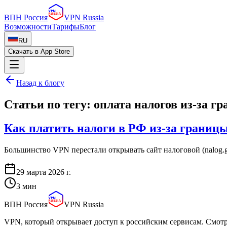
ВПН Россия
VPN Russia
Возможности
Тарифы
Блог
RU
Скачать в App Store
Назад к блогу
Статьи по тегу:
оплата налогов из-за г
Как платить налоги в РФ из-за границ
Большинство VPN перестали открывать сайт налоговой (nalog.g
29 марта 2026 г.
3
мин
ВПН Россия
VPN Russia
VPN, который открывает доступ к российским сервисам. Смот