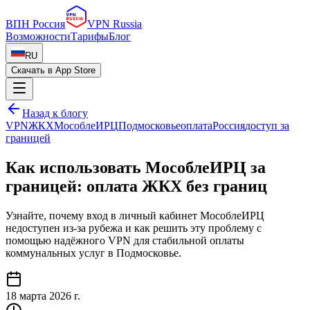
ВПН Россия
VPN Russia
Возможности
Тарифы
Блог
RU
Скачать в App Store
Назад к блогу
VPN
ЖКХ
МособлеИРЦ
Подмосковье
оплата
Россия
доступ за
границей
Как использовать МособлеИРЦ за
границей: оплата ЖКХ без границ
Узнайте, почему вход в личный кабинет МособлеИРЦ
недоступен из-за рубежа и как решить эту проблему с
помощью надёжного VPN для стабильной оплаты
коммунальных услуг в Подмосковье.
18 марта 2026 г.