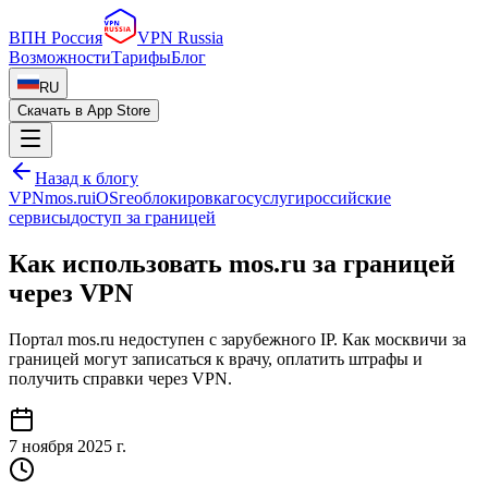
ВПН Россия
VPN Russia
Возможности
Тарифы
Блог
RU
Скачать в App Store
Назад к блогу
VPN
mos.ru
iOS
геоблокировка
госуслуги
российские
сервисы
доступ за границей
Как использовать mos.ru за границей
через VPN
Портал mos.ru недоступен с зарубежного IP. Как москвичи за
границей могут записаться к врачу, оплатить штрафы и
получить справки через VPN.
7 ноября 2025 г.